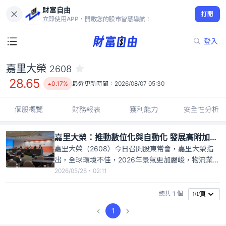
財富自由
嘉里大榮 2608
打開
28.65
0.17%
立即使用APP，開啟您的股市智慧導航！
登入
嘉里大榮
2608
28.65
0.17%
最近更新時間：
2026/08/07 05:30
個股概覽
財務報表
獲利能力
安全性分析
嘉里大榮：推動數位化與自動化 發展高附加價值物流服務
嘉里大榮（2608）今日召開股東常會，嘉里大榮指
出，全球環境不佳，2026年景氣更加嚴峻，物流業進
入淘汰趨勢，自2024年以來消費型態改變促成電商的
2026/05/28・02:11
向上發展，亦同時增加配送的困難及成本的增加，司
機人力的缺口更是雪上加霜，為因應市場環境快速變
總共 1 個
10/頁
化，改變經營策略從多元化服務滿足客戶需求，積極
1
推動數位化與自