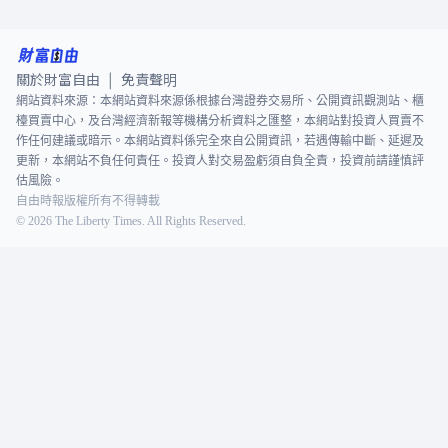
關於財富自由
免責聲明
|
網站資料來源：本網站資料來源係根據台灣證券交易所、公開資訊觀測站、櫃
檯買賣中心，及台灣經濟新報等機構分析資料之匯整，本網站對投資人買賣不
作任何建議或暗示。本網站資料係完全來自公開資訊，若遇傳輸中斷、延遲及
更新，本網站不負任何責任。投資人對交易盈虧須自負全責，投資前請謹慎評
估風險。
自由時報版權所有不得轉載
©
2026
The Liberty Times. All Rights Reserved.