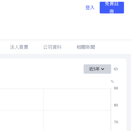
免費註
登入
冊
法人買賣
公司資料
相關新聞
近5年