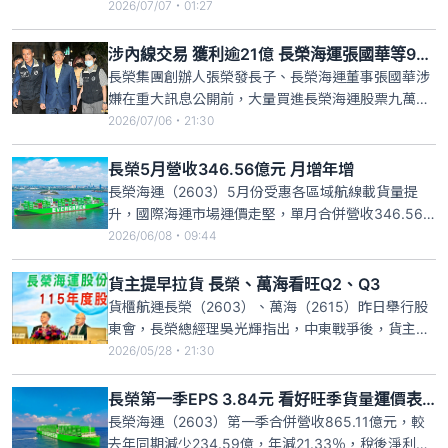
張國華、張國政兄弟及長榮老臣柯麗卿等9人到案一
2026/07/07・01:27
事，衝擊今日長榮集團旗下公司股價表現。台股今日
開盤上漲，但截至9:02分，長榮集團旗下以長榮航太
涉內線交易 獲利逾21億 長榮海運張國華等9人遭搜索約談
（2645）跌幅4.41%最高，其次為長榮海（2603）
長榮集團創辦人張榮發長子、長榮海運董事張國華涉
跌幅3
嫌在重大訊息公開前，大量買進長榮海運股票九萬多
張，獲利逾廿一億元，涉嫌內線交易，台北地檢署昨
2026/07/06・21:30
發動搜索，並以被告身分約談張國華、張國政兄弟、
長榮老臣柯麗卿共九人到案，全案朝違反證券交易法
長榮5月營收346.56億元 月增年增
等方向偵辦。
長榮海運（2603）5月份受惠各區域航線載貨量提
升，國際海運市場運價走堅，單月合併營收346.56
億元，較上月增加32.97億元，月增幅10.51%，相較
2026/06/08・09:44
去年同期則增加82.84億元 ，年增幅31.41%；累計1-
5月合併營收為1525.27億元，較去年同期減少
貨主提早拉貨 長榮、萬海看旺Q2、Q3
138.21億元，年減幅8.31%。
貨櫃航運長榮（2603）、萬海（2615）昨日舉行股
東會，長榮總經理吳光輝指出，中東戰爭後，貨主擔
心疫情期間物流不順的情形再現，紛紛提早拉貨，帶
2026/05/28・21:30
動第二季貨量增加，加上塞港因素，正面看待第二、
三季營運。萬海總經理謝福隆更指出，美國擬在7月
長榮第一季EPS 3.84元 看好旺季貨量運價表現
實施新關稅措施，客戶提前拉貨效應顯現，加上傳統
長榮海運（2603）第一季合併營收865.11億元，較
第三季旺季即將到來
去年同期減少234.59億，年減21.33％，稅後淨利