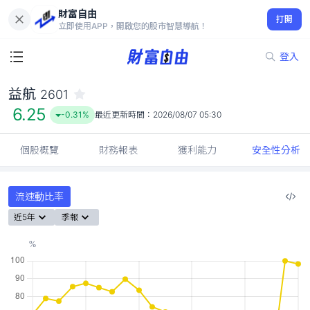
財富自由
益航 2601
打開
6.25
-0.31%
立即使用APP，開啟您的股市智慧導航！
登入
益航
2601
6.25
-0.31%
最近更新時間：
2026/08/07 05:30
個股概覽
財務報表
獲利能力
安全性分析
流速動比率
近5年
季報