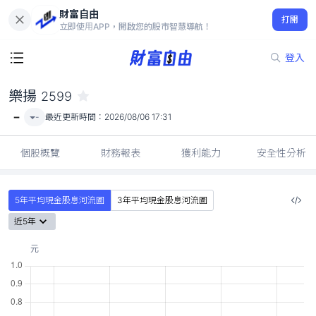
財富自由
樂揚 2599
打開
-
立即使用APP，開啟您的股市智慧導航！
登入
樂揚
2599
-
-
最近更新時間：
2026/08/06 17:31
個股概覽
財務報表
獲利能力
安全性分析
5年平均現金股息河流圖
3年平均現金股息河流圖
近5年