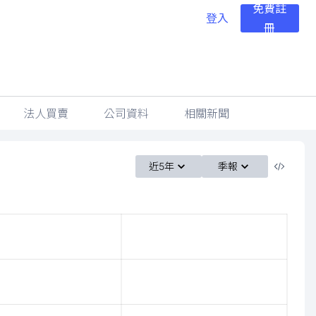
免費註
登入
冊
法人買賣
公司資料
相關新聞
近5年
季報