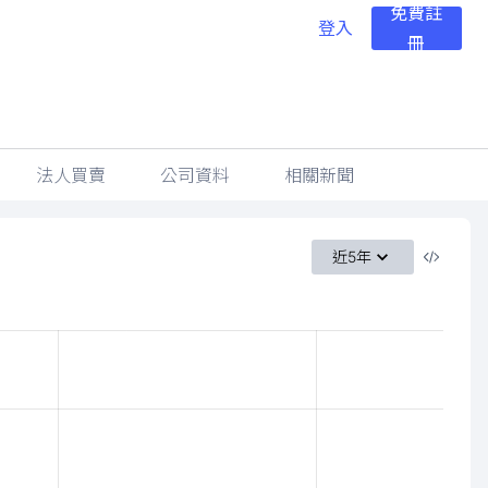
免費註
登入
冊
法人買賣
公司資料
相關新聞
近5年