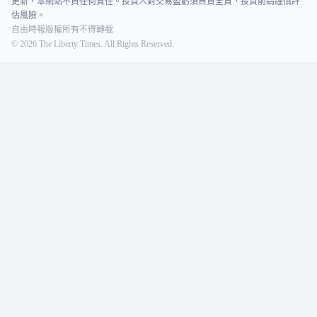
更新，本網站不負任何責任。投資人對交易盈虧須自負全責，投資前請謹慎評
估風險。
自由時報版權所有不得轉載
©
2026
The Liberty Times. All Rights Reserved.