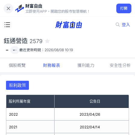
財富自由
鈺通營造 2579
打開
-
立即使用APP，開啟您的股市智慧導航！
登入
鈺通營造
2579
-
-
最近更新時間：
2026/08/08 10:19
個股概覽
財務報表
獲利能力
安全性分析
股利政策
股利所屬年度
公告日
2022
2023/04/26
2021
2022/04/14