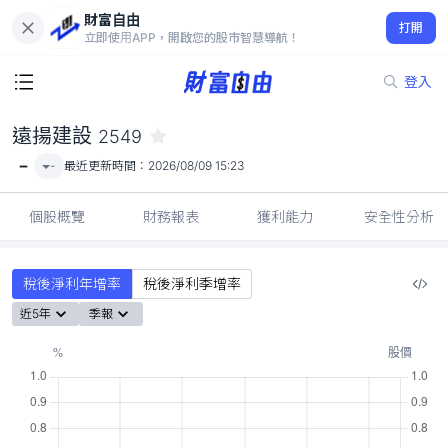
財富自由
遠揚建設 2549
打開
-
立即使用APP，開啟您的股市智慧導航！
登入
遠揚建設
2549
-
-
最近更新時間：
2026/08/09 15:23
個股概覽
財務報表
獲利能力
安全性分析
稅後淨利年增率
稅後淨利季增率
近5年
季報