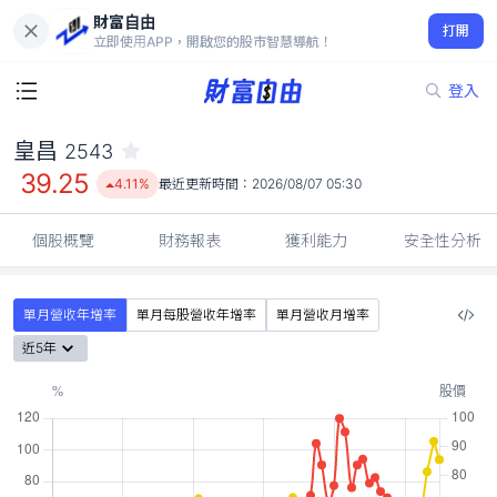
財富自由
皇昌 2543
打開
39.25
4.11%
立即使用APP，開啟您的股市智慧導航！
登入
皇昌
2543
39.25
4.11%
最近更新時間：
2026/08/07 05:30
個股概覽
財務報表
獲利能力
安全性分析
單月營收年增率
單月每股營收年增率
單月營收月增率
近5年