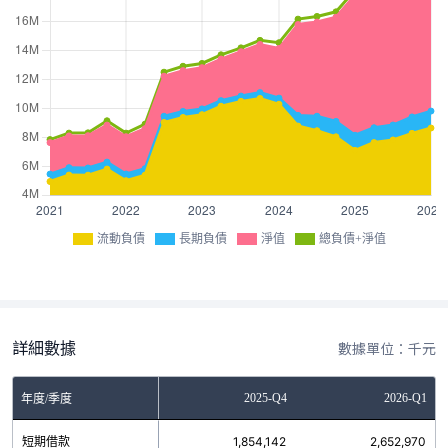
流動負債
長期負債
淨值
總負債+淨值
詳細數據
數據單位：千元
Q2
2025-Q3
2025-Q4
2026-Q1
年度/季度
32
短期借款
1,277,968
1,854,142
2,652,970