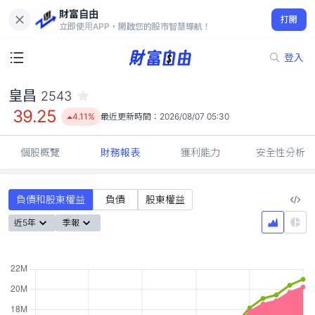
財富自由
皇昌 2543
打開
39.25
4.11%
立即使用APP，開啟您的股市智慧導航！
登入
皇昌
2543
39.25
4.11%
最近更新時間：
2026/08/07 05:30
個股概覽
財務報表
獲利能力
安全性分析
負債和股東權益
負債
股東權益
近5年
季報