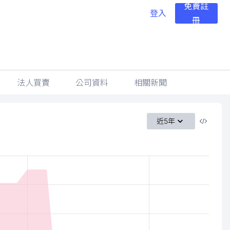
免費註
登入
冊
法人買賣
公司資料
相關新聞
近5年