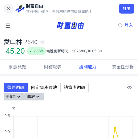
財富自由
愛山林 2540
打開
45.20
-7.56%
立即使用APP，開啟您的股市智慧導航！
登入
愛山林
2540
45.20
-7.56%
最近更新時間：
2026/08/10 05:30
個股概覽
財務報表
獲利能力
安全性分析
營運週轉
固定資產週轉
總資產週轉
近5年
季報