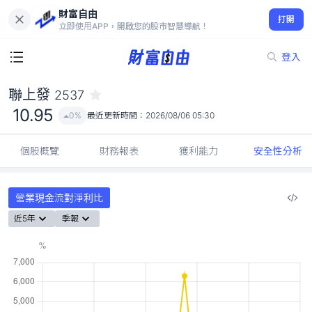
財富自由
聯上發 2537
打開
10.95
0%
立即使用APP，開啟您的股市智慧導航！
登入
聯上發
2537
10.95
0%
最近更新時間：
2026/08/06 05:30
個股概覽
財務報表
獲利能力
安全性分析
營業現金流對淨利比
近5年
季報