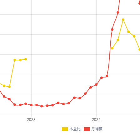
本益比
月均價