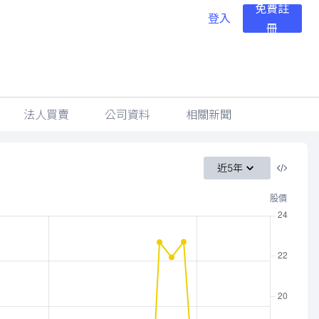
免費註
登入
冊
法人買賣
公司資料
相關新聞
近5年