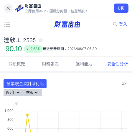
財富自由
達欣工 2535
打開
90.10
-2.68%
立即使用APP，開啟您的股市智慧導航！
登入
達欣工
2535
90.10
-2.68%
最近更新時間：
2026/08/07 05:30
個股概覽
財務報表
獲利能力
安全性分析
營業現金流對淨利比
近5年
季報