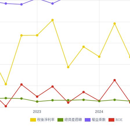
稅後淨利率
總資產週轉
權益乘數
ROE