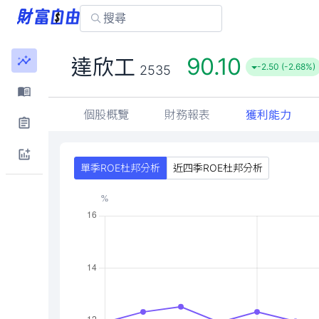
90.10
達欣工
-2.50 (-2.68%)
2535
個股概覽
財務報表
獲利能力
單季ROE杜邦分析
近四季ROE杜邦分析