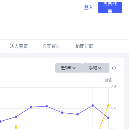
免費註
登入
冊
法人買賣
公司資料
相關新聞
近5年
季報