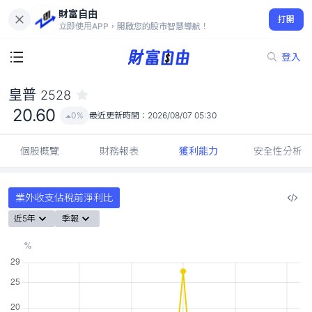
財富自由
皇普 2528
打開
20.60
0%
立即使用APP，開啟您的股市智慧導航！
登入
皇普
2528
20.60
0%
最近更新時間：
2026/08/07 05:30
個股概覽
財務報表
獲利能力
安全性分析
業外收支佔稅前淨利比
近5年
季報