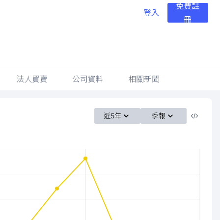
免費註
登入
冊
法人買賣
公司資料
相關新聞
近5年
季報