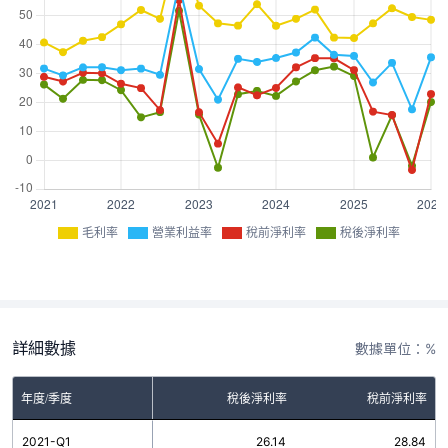
毛利率
營業利益率
稅前淨利率
稅後淨利率
詳細數據
數據單位：%
率
年度/季度
營業利益率
稅後淨利率
稅前淨利率
3
2021-Q1
31.68
26.14
28.84