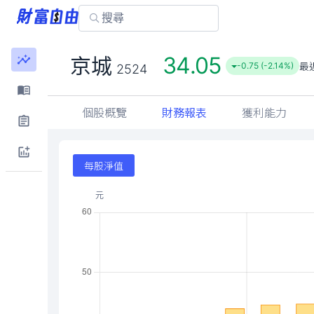
34.05
京城
最
-0.75 (-2.14%)
2524
個股概覽
財務報表
獲利能力
每股淨值