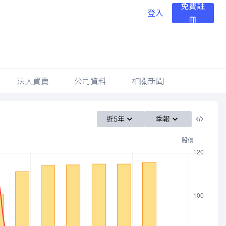
免費註
登入
冊
法人買賣
公司資料
相關新聞
近5年
季報