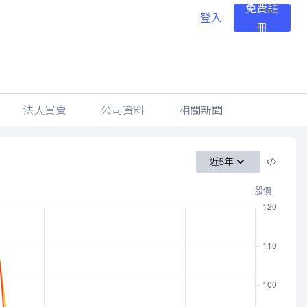
免費註
登入
冊
法人買賣
公司資料
相關新聞
近5年