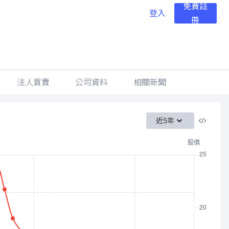
免費註
登入
冊
法人買賣
公司資料
相關新聞
近5年