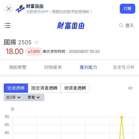
財富自由
國揚 2505
打開
18.00
1.69%
立即使用APP，開啟您的股市智慧導航！
登入
國揚
2505
18.00
1.69%
最近更新時間：
2026/08/07 05:30
個股概覽
財務報表
獲利能力
安全性分析
營運週轉
固定資產週轉
總資產週轉
近5年
季報