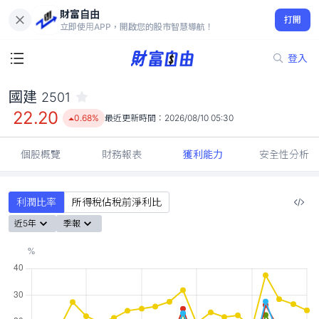
財富自由
國建 2501
打開
22.20
0.68%
立即使用APP，開啟您的股市智慧導航！
登入
國建
2501
22.20
0.68%
最近更新時間：
2026/08/10 05:30
個股概覽
財務報表
獲利能力
安全性分析
利潤比率
所得稅佔稅前淨利比
近5年
季報