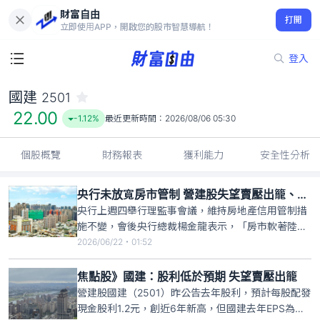
財富自由
國建 2501
打開
22.00
-1.12%
立即使用APP，開啟您的股市智慧導航！
登入
國建
2501
22.00
-1.12%
最近更新時間：
2026/08/06 05:30
個股概覽
財務報表
獲利能力
安全性分析
央行未放寬房市管制 營建股失望賣壓出籠、逆勢重挫3％
央行上週四舉行理監事會議，維持房地產信用管制措
施不變，會後央行總裁楊金龍表示，「房市軟著陸的
速度有點慢」，失望性賣壓今籠罩營建股，大盤大漲
2026/06/22・01:52
超過千點創新高，營建指數早盤反向重挫3%。截至
9:35分，營建股股價跌幅逾5%個股包括國建
焦點股》國建：股利低於預期 失望賣壓出籠
（2501）、潤隆（1808）、冠德（2520）、京城
營建股國建（2501）昨公告去年股利，預計每股配發
（2524）、長虹
現金股利1.2元，創近6年新高，但國建去年EPS為