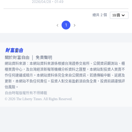
2.83元，原本市場預期股利至少有1.5元、配發率超
2026/04/28・01:49
過5成，但昨天公告的配發率僅42%，低於市場預
期，導致國建股價今重挫跌停。截至9:37分，國建股
總共 2 個
10/頁
價暫報跌停價23.9元，成交量逾1萬張。
1
關於財富自由
免責聲明
|
網站資料來源：本網站資料來源係根據台灣證券交易所、公開資訊觀測站、櫃
檯買賣中心，及台灣經濟新報等機構分析資料之匯整，本網站對投資人買賣不
作任何建議或暗示。本網站資料係完全來自公開資訊，若遇傳輸中斷、延遲及
更新，本網站不負任何責任。投資人對交易盈虧須自負全責，投資前請謹慎評
估風險。
自由時報版權所有不得轉載
©
2026
The Liberty Times. All Rights Reserved.