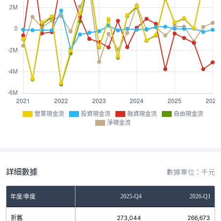
營業現金流
投資現金流
融資現金流
自由現金流
淨現金流
詳細數據
數據單位：千元
Q2
2025-Q3
2025-Q4
2026-Q1
年度/季度
3
折舊
277,936
273,044
266,673