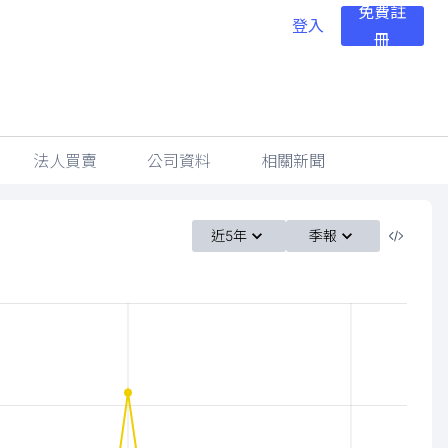
免費註
登入
冊
法人買賣
公司資料
相關新聞
近5年
季報