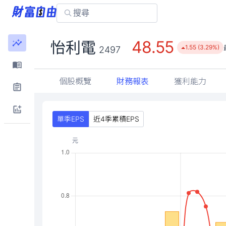
48.55
怡利電
1.55 (3.29%)
2497
個股概覽
財務報表
獲利能力
單季EPS
近4季累積EPS