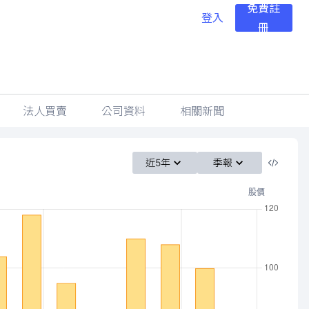
免費註
登入
冊
法人買賣
公司資料
相關新聞
近5年
季報