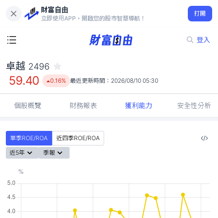
財富自由
卓越 2496
打開
59.40
0.16%
立即使用APP，開啟您的股市智慧導航！
登入
卓越
2496
59.40
0.16%
最近更新時間：
2026/08/10 05:30
個股概覽
財務報表
獲利能力
安全性分析
單季ROE/ROA
近四季ROE/ROA
近5年
季報