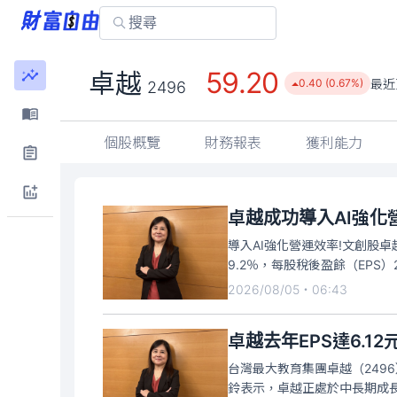
59.20
卓越
最近
0.40 (0.67%)
2496
個股概覽
財務報表
獲利能力
卓越成功導入AI強化營
導入AI強化營運效率!文創股卓
9.2％，每股稅後盈餘（EPS
2026/08/05・06:43
卓越去年EPS達6.
台灣最大教育集團卓越（2496
鈴表示，卓越正處於中長期成