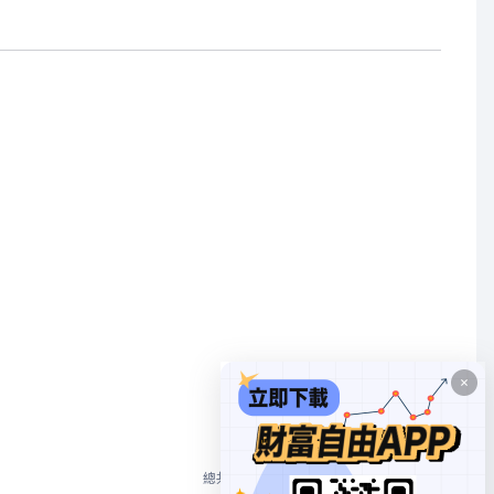
1
總共 2 個
10/頁