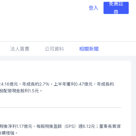
免費註
登入
冊
法人買賣
公司資料
相關新聞
.16億元，年成長約2.7％，上半年獲利0.47億元、年成長約
股配發現金股利1.5元。
後淨利1.17億元、每股稅後盈餘（EPS）達6.12元；董事長曾淑
持續增強。