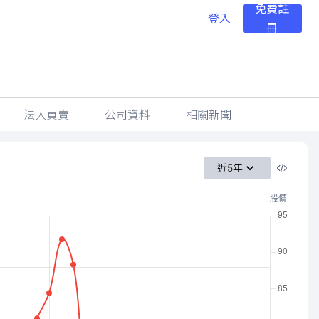
免費註
登入
冊
法人買賣
公司資料
相關新聞
近5年