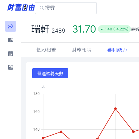
31.70
瑞軒
最
-1.40 (-4.22%)
2489
個股概覽
財務報表
獲利能力
營運週轉天數