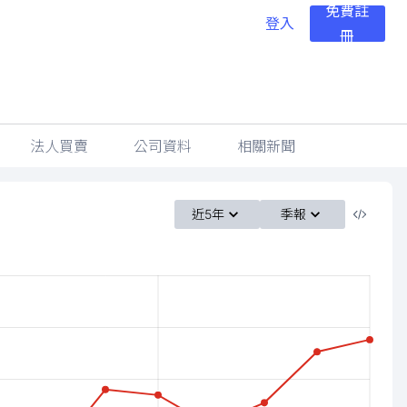
免費註
登入
冊
法人買賣
公司資料
相關新聞
近5年
季報