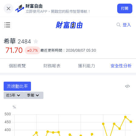
財富自由
希華 2484
打開
71.70
0.7%
立即使用APP，開啟您的股市智慧導航！
登入
希華
2484
71.70
0.7%
最近更新時間：
2026/08/07 05:30
個股概覽
財務報表
獲利能力
安全性分析
流速動比率
近5年
季報