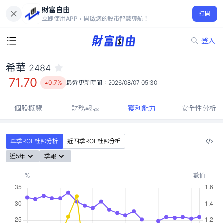
財富自由
希華 2484
打開
71.70
0.7%
立即使用APP，開啟您的股市智慧導航！
登入
希華
2484
71.70
0.7%
最近更新時間：
2026/08/07 05:30
個股概覽
財務報表
獲利能力
安全性分析
單季ROE杜邦分析
近四季ROE杜邦分析
近5年
季報