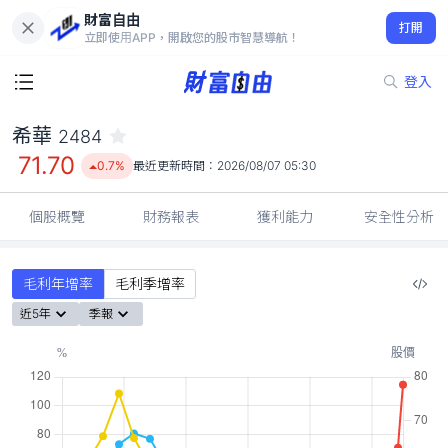
財富自由
希華 2484
打開
71.70
0.7%
立即使用APP，開啟您的股市智慧導航！
登入
希華
2484
71.70
0.7%
最近更新時間：
2026/08/07 05:30
個股概覽
財務報表
獲利能力
安全性分析
毛利年增率
毛利季增率
近5年
季報