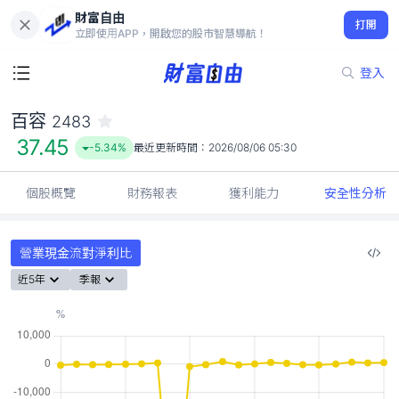
財富自由
百容 2483
打開
37.45
-5.34%
立即使用APP，開啟您的股市智慧導航！
登入
百容
2483
37.45
-5.34%
最近更新時間：
2026/08/06 05:30
個股概覽
財務報表
獲利能力
安全性分析
營業現金流對淨利比
近5年
季報