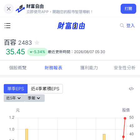
財富自由
百容 2483
打開
35.45
-5.34%
立即使用APP，開啟您的股市智慧導航！
登入
百容
2483
35.45
-5.34%
最近更新時間：
2026/08/07 05:30
個股概覽
財務報表
獲利能力
安全性分析
單季EPS
近4季累積EPS
近5年
季報