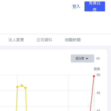
免費註
登入
冊
法人買賣
公司資料
相關新聞
近5年