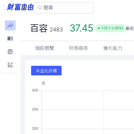
37.45
百容
最近
-1.10 (-2.85%)
2483
個股概覽
財務報表
獲利能力
本益比評價