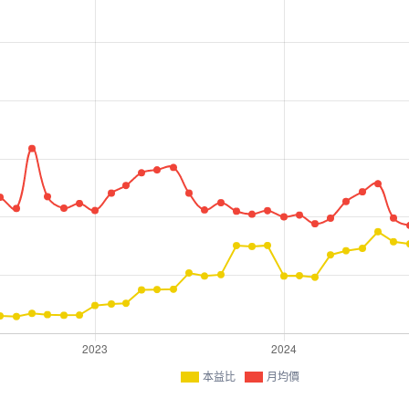
本益比
月均價