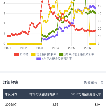
月均價
現金股利殖利率
3年平均現金股息殖利率
5年平均現金股息殖利率
詳細數據
數據單位：%
金股利殖利率
年度/月份
5年平均現金股息殖利率
3年平均現金股息殖利率
2026/07
0.00
3.52
3.04