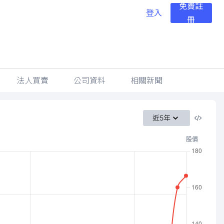
免費註
登入
冊
法人買賣
公司資料
相關新聞
近5年