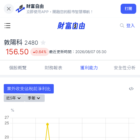
財富自由
敦陽科 2480
打開
156.50
0.64%
立即使用APP，開啟您的股市智慧導航！
登入
敦陽科
2480
156.50
0.64%
最近更新時間：
2026/08/07 05:30
個股概覽
財務報表
獲利能力
安全性分析
業外收支佔稅前淨利比
近5年
季報