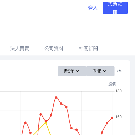
免費註
登入
冊
法人買賣
公司資料
相關新聞
近5年
季報