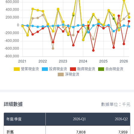
營業現金流
投資現金流
融資現金流
自由現金流
淨現金流
詳細數據
數據單位：千元
Q3
2025-Q4
2026-Q1
2026-Q2
年度/季度
5
折舊
7,884
7,808
7,959