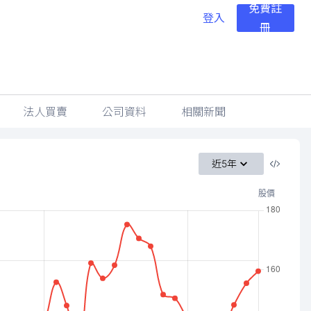
免費註
登入
冊
法人買賣
公司資料
相關新聞
近5年