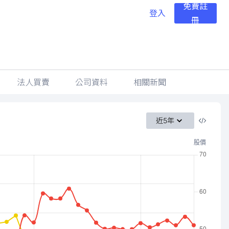
免費註
登入
冊
法人買賣
公司資料
相關新聞
近5年