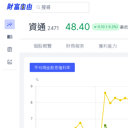
48.40
資通
最近
-0.10 (-0.2%)
2471
個股概覽
財務報表
獲利能力
平均現金股息殖利率