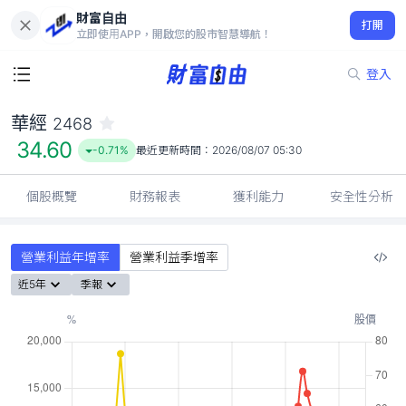
財富自由
華經 2468
打開
34.60
-0.71%
立即使用APP，開啟您的股市智慧導航！
登入
華經
2468
34.60
-0.71%
最近更新時間：
2026/08/07 05:30
個股概覽
財務報表
獲利能力
安全性分析
營業利益年增率
營業利益季增率
近5年
季報