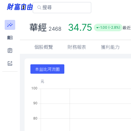
34.75
華經
最近
-1.00 (-2.8%)
2468
個股概覽
財務報表
獲利能力
本益比河流圖