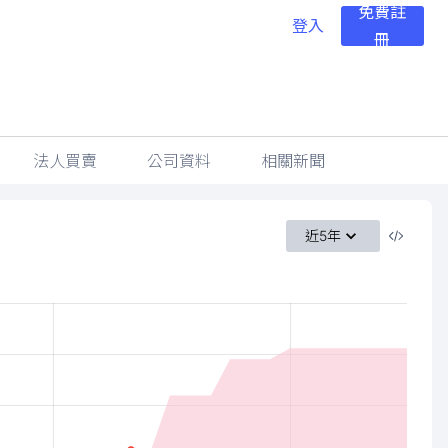
免費註
登入
冊
法人買賣
公司資料
相關新聞
近5年