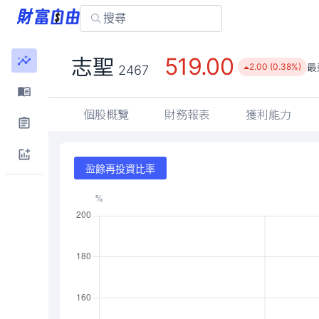
519.00
志聖
最
2.00 (0.38%)
2467
個股概覽
財務報表
獲利能力
盈餘再投資比率