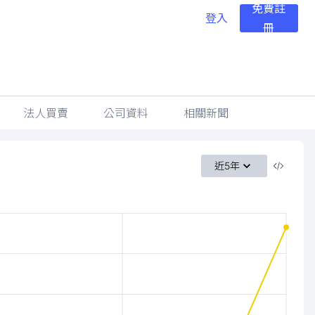
免費註
登入
冊
法人買賣
公司資料
相關新聞
近5年